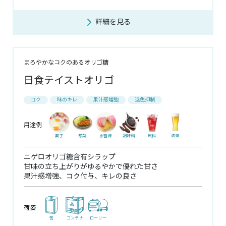
詳細を見る
まろやかなコクのあるオリゴ糖
日食テイストオリゴ
コク
味のキレ
果汁感増強
退色抑制
用途例
菓子
惣菜
水畜練
調味料
飲料
酒類
ニゲロオリゴ糖含有シラップ
甘味の立ち上がりがゆるやかで優れた甘さ
果汁感増強、コク付与、キレの良さ
荷姿
缶
コンテナ
ローリー