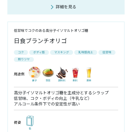
詳細を見る
低甘味でコクのある高分子イソマルトオリゴ糖
日食ブランチオリゴ
コク
ボディ感
マスキング
乳味感向上
低甘味
照りツヤ
用途例
菓子
惣菜
調味料
飲料
酒類
高分子イソマルトオリゴ糖を主成分とするシラップ
低甘味、コク・ボディの向上（牛乳など）
アルコール条件下での安定性が高い
荷姿
缶