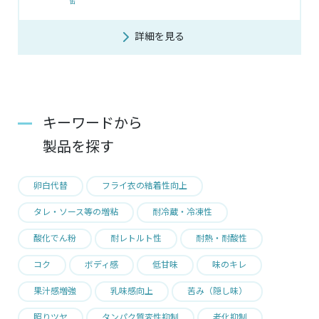
缶
詳細を見る
キーワードから
製品を探す
卵白代替
フライ衣の結着性向上
タレ・ソース等の増粘
耐冷蔵・冷凍性
酸化でん粉
耐レトルト性
耐熱・耐酸性
コク
ボディ感
低甘味
味のキレ
果汁感増強
乳味感向上
苦み（隠し味）
照りツヤ
タンパク質変性抑制
老化抑制