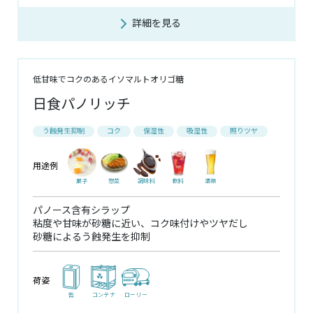
詳細を見る
低甘味でコクのあるイソマルトオリゴ糖
日食パノリッチ
う蝕発生抑制
コク
保湿性
吸湿性
照りツヤ
用途例
菓子
惣菜
調味料
飲料
酒類
パノース含有シラップ
粘度や甘味が砂糖に近い、コク味付けやツヤだし
砂糖によるう蝕発生を抑制
荷姿
缶
コンテナ
ローリー