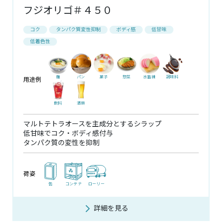
フジオリゴ＃４５０
コク
タンパク質変性抑制
ボディ感
低甘味
低着色性
麺
パン
菓子
惣菜
水畜練
調味料
用途例
飲料
酒類
マルトテトラオースを主成分とするシラップ
低甘味でコク・ボディ感付与
タンパク質の変性を抑制
荷姿
缶
コンテナ
ローリー
詳細を見る