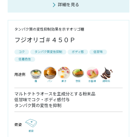
詳細を見る
タンパク質の変性抑制効果を示すオリゴ糖
フジオリゴ＃４５０Ｐ
コク
タンパク質変性抑制
ボディ感
低甘味
低着色性
用途例
麺
パン
菓子
惣菜
水畜練
調味料
マルトテトラオースを主成分とする粉末品
低甘味でコク・ボディ感付与
タンパク質の変性を抑制
荷姿
紙袋