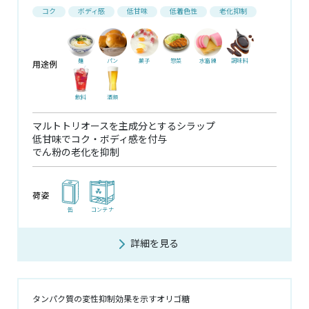
コク
ボディ感
低甘味
低着色性
老化抑制
麺
パン
菓子
惣菜
水畜練
調味料
用途例
飲料
酒類
マルトトリオースを主成分とするシラップ
低甘味でコク・ボディ感を付与
でん粉の老化を抑制
荷姿
缶
コンテナ
詳細を見る
タンパク質の変性抑制効果を示すオリゴ糖