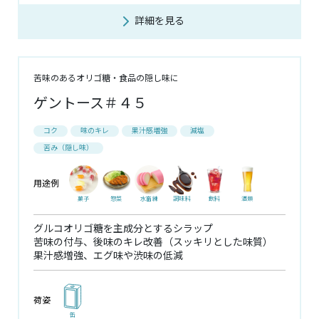
詳細を見る
苦味のあるオリゴ糖・食品の隠し味に
ゲントース＃４５
コク
味のキレ
果汁感増強
減塩
苦み（隠し味）
用途例
菓子
惣菜
水畜練
調味料
飲料
酒類
グルコオリゴ糖を主成分とするシラップ
苦味の付与、後味のキレ改善（スッキリとした味質）
果汁感増強、エグ味や渋味の低減
荷姿
缶