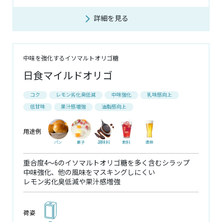
詳細を見る
中味を強化するイソマルトオリゴ糖
日食マイルドオリゴ
コク
レモン劣化臭低減
中味強化
乳味感向上
低甘味
果汁感増強
油脂感向上
用途例
パン
菓子
調味料
飲料
酒類
重合度4～6のイソマルトオリゴ糖を多く含むシラップ
中味強化、他の風味をマスキングしにくい
レモン劣化臭低減や果汁感増強
荷姿