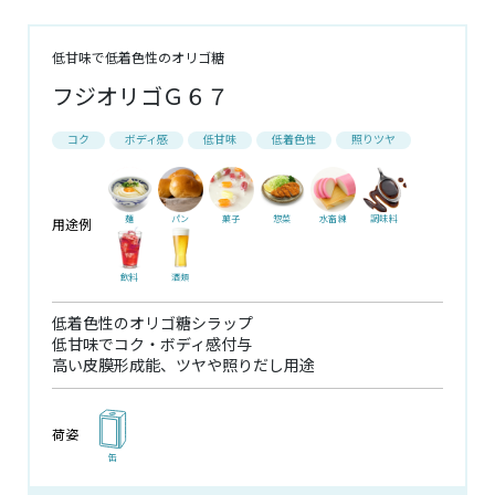
低甘味で低着色性のオリゴ糖
フジオリゴＧ６７
コク
ボディ感
低甘味
低着色性
照りツヤ
麺
パン
菓子
惣菜
水畜練
調味料
用途例
飲料
酒類
低着色性のオリゴ糖シラップ
低甘味でコク・ボディ感付与
高い皮膜形成能、ツヤや照りだし用途
荷姿
缶