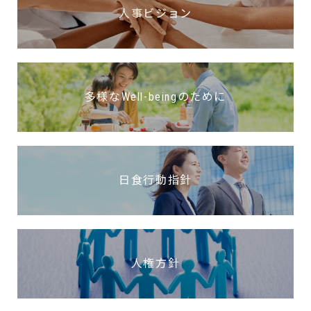
人事ビジョン
多様なWell-beingのために
日食行動指針
人権方針