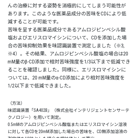
んの治療に対する姿勢を消極的にしてしまう可能性が
あります。このような医薬品成分の苦味をCDにより低
減することが可能です。
苦味を呈する医薬品成分であるアムロジピンベシル酸
塩およびエリスロマイシンについて、CDを添加した場
合の苦味抑制効果を味認識装置で測定しました（※3,
※4）。その結果、アムロジピンベシル酸塩の場合は20
mM量のβ-CD添加で相対苦味強度を1/3以下まで低減でき
ることを確認しました。同様に、エリスロマイシンに
ついては、20 mM量のα-CD添加により相対苦味強度を
1/2以下まで低減できました。
（方法）
味認識装置「SA402B」（株式会社インテリジェントセンサーテ
クノロジー）を用いて測定。
0.5mMのアムロジピンベシル酸塩またはエリスロマイシン溶液
に対して各CDを20mM添加した場合の苦味を、CD無添加溶液の