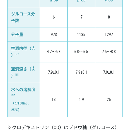
α-CD
β-CD
γ-CD
グルコース分
6
7
8
子数
分子量
973
1135
1297
空洞内径（ Å
4.7〜5.3
6.0〜6.5
7.5〜8.3
※1
）
空洞深さ（ Å
7.9±0.1
7.9±0.1
7.9±0.1
※1
）
水への溶解度
※1
13
1.9
26
（g/100mL、
25℃）
シクロデキストリン（CD）はブドウ糖（グルコース）