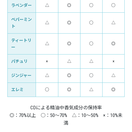
ラベンダー
△
◎
○
○
ペパーミン
△
◎
○
△
ト
ティートリ
△
◎
○
◎
ー
パチュリ
×
△
△
×
ジンジャー
△
◎
○
△
エレミ
○
◎
△
◎
CDによる精油中香気成分の保持率
◎：70%以上 ○：50〜70% △：10〜50% ×：10%未
満