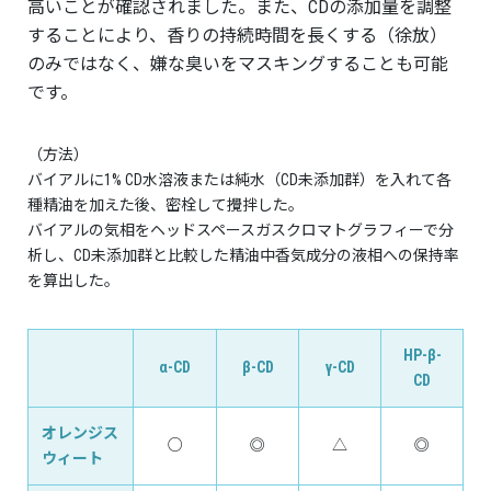
高いことが確認されました。また、CDの添加量を調整
することにより、香りの持続時間を長くする（徐放）
のみではなく、嫌な臭いをマスキングすることも可能
です。
（方法）
バイアルに1% CD水溶液または純水（CD未添加群）を入れて各
種精油を加えた後、密栓して攪拌した。
バイアルの気相をヘッドスペースガスクロマトグラフィーで分
析し、CD未添加群と比較した精油中香気成分の液相への保持率
を算出した。
HP-β-
α-CD
β-CD
γ-CD
CD
オレンジス
○
◎
△
◎
ウィート