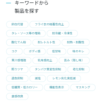
キーワードから
製品を探す
卵白代替
フライ衣の結着性向上
タレ・ソース等の増粘
耐冷蔵・冷凍性
酸化でん粉
耐レトルト性
耐熱・耐酸性
コク
ボディ感
低甘味
味のキレ
果汁感増強
乳味感向上
苦み（隠し味）
照りツヤ
タンパク質変性抑制
老化抑制
退色抑制
減塩
レモン劣化臭低減
低糖質・低カロリー
機能性表示
マスキング
食感改良