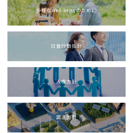
多様なWell-beingのために
日食行動指針
人権方針
調達方針