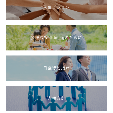
人事ビジョン
多様なWell-beingのために
日食行動指針
人権方針