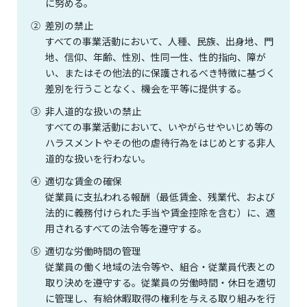
に努める。
②
差別の禁止
すべての事業活動において、人種、民族、出身地、門
地、信仰、年齢、性別、性同一性、性的指向、障が
い、またはその他法的に保護されるべき特徴に基づく
差別を行うことなく、機会を平等に提供する。
③
非人道的な扱いの禁止
すべての事業活動において、いやがらせやいじめ等の
ハラスメントやその他の虐待行為をはじめとする非人
道的な扱いを行わない。
④
適切な賃金の確保
従業員に支払われる報酬（最低賃金、残業代、および
法的に義務付けられた手当や賃金控除を含む）に、適
用されるすべての法令等を遵守する｡
⑤
適切な労働時間の管理
従業員の働く地域の法令等や、組合・従業員代表との
取り決めを遵守する。従業員の労働時間・休日を適切
に管理し、有給休暇取得の権利を与える取り組みを行