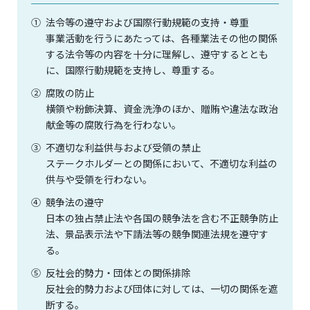
①
法令等の遵守および国際行動規範の支持・尊重
事業活動を行うにあたっては、各種業法その他の関係
する法令等の内容を十分に理解し、遵守するととも
に、国際行動規範を支持し、尊重する。
②
腐敗の防止
横領や粉飾決算、資金洗浄のほか、贈賄や違法な政治
献金等の腐敗行為を行わない。
③
不適切な利益供与および受領の禁止
ステークホルダーとの関係において、不適切な利益の
供与や受領を行わない。
④
競争法の遵守
日本の独占禁止法や各国の競争法を含む不正競争防止
法、景品表示法や下請法等の競争関連法規を遵守す
る。
⑤
反社会的勢力・団体との関係排除
反社会的勢力および団体に対しては、一切の関係を遮
断する。