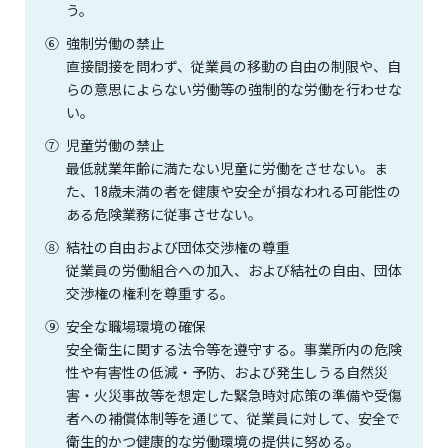
う。
⑥
強制労働の禁止
直接間接を問わず、従業員の移動の自由の制限や、自
らの意思によらない労働等の強制的な労働を行わせな
い。
⑦
児童労働の禁止
最低就業年齢に満たない児童に労働をさせない。ま
た、18歳未満の者を健康や安全が損なわれる可能性の
ある危険業務に従事させない。
⑧
結社の自由および団体交渉権の尊重
従業員の労働組合への加入、および結社の自由、団体
交渉権の権利を尊重する。
⑨
安全な職場環境の確保
安全衛生に関する法令等を遵守する。事業所内の危険
性や有害性の低減・予防、および発生しうる自然災
害・火災事故等を想定した緊急時対応策の準備や受傷
者への補償体制等を通じて、従業員に対して、安全で
衛生的かつ健康的な労働環境の提供に努める。