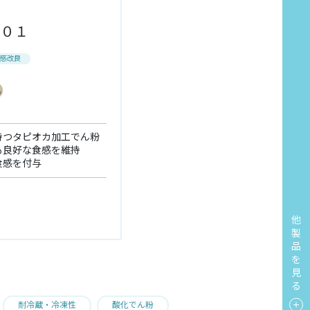
に
＃０１
感改良
持つタピオカ加工でん粉
も良好な食感を維持
食感を付与
他
製
品
を
見
る
耐冷蔵・冷凍性
酸化でん粉