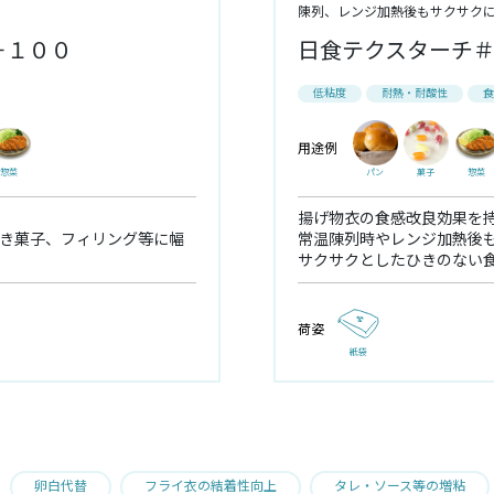
陳列、レンジ加熱後もサクサク
－１００
日食テクスターチ
低粘度
耐熱・耐酸性
食
用途例
惣菜
パン
菓子
惣菜
揚げ物衣の食感改良効果を
き菓子、フィリング等に幅
常温陳列時やレンジ加熱後
サクサクとしたひきのない
荷姿
紙袋
卵白代替
フライ衣の結着性向上
タレ・ソース等の増粘