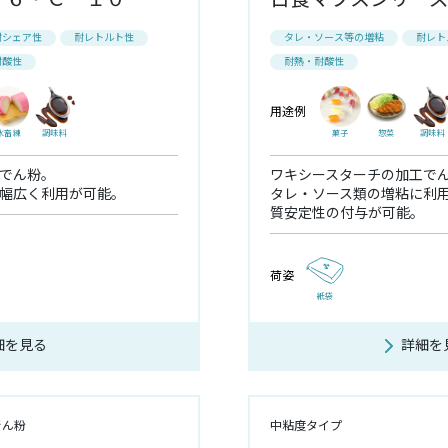
耐シェア性
耐レトルト性
タレ・ソース等の増粘
耐レト
耐酸性
耐熱・耐酸性
用途例
水畜練
調味料
菓子
惣菜
調味料
でん粉。
ワキシースターチの加工で
幅広く利用が可能。
タレ・ソース類の増粘に利
質安定性の付与が可能。
荷姿
紙袋
細を見る
詳細を
でん粉
中粘度タイプ