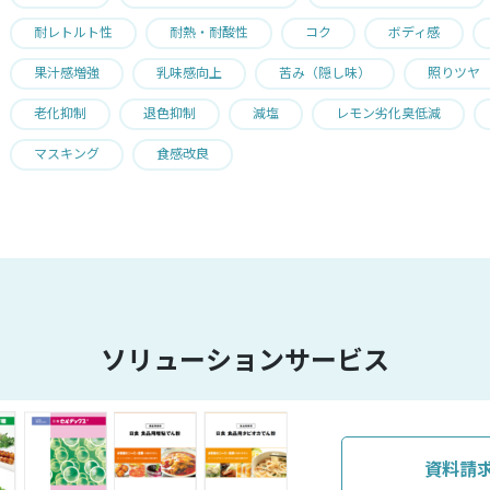
耐レトルト性
耐熱・耐酸性
コク
ボディ感
果汁感増強
乳味感向上
苦み（隠し味）
照りツヤ
老化抑制
退色抑制
減塩
レモン劣化臭低減
マスキング
食感改良
ソリューションサービス
資料請