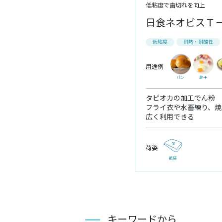
低粘度で歯切れを向上
日食ネオビスＴ
低粘度
耐熱・耐酸性
用途例
パン
菓子
タピオカの加工でん粉
フライ衣や水畜練り、焼
広く利用できる
荷姿
紙袋
キーワードから