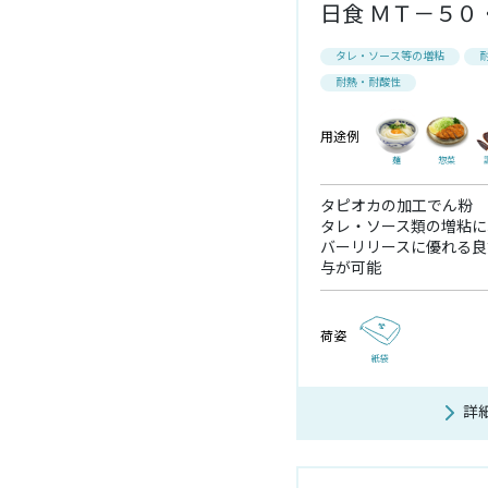
日食 ＭＴ－５０
タレ・ソース等の増粘
耐熱・耐酸性
用途例
麺
惣菜
タピオカの加工でん粉
タレ・ソース類の増粘に
バーリリースに優れる良
与が可能
荷姿
紙袋
詳