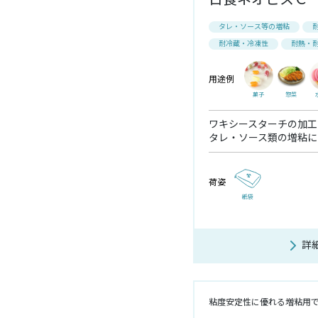
タレ・ソース等の増粘
耐冷蔵・冷凍性
耐熱・
用途例
菓子
惣菜
ワキシースターチの加工
タレ・ソース類の増粘に
荷姿
紙袋
詳
粘度安定性に優れる増粘用