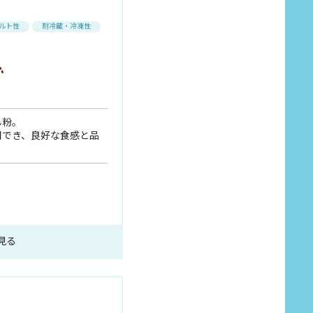
ルト性
耐冷蔵・冷凍性
ん粉。
用でき、良好な食感と品
見る