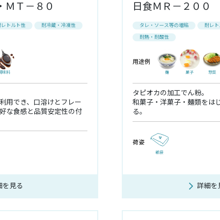
・ＭＴ－８０
日食ＭＲ－２００
耐レトルト性
耐冷蔵・冷凍性
タレ・ソース等の増粘
耐レト
耐熱・耐酸性
用途例
調味料
麺
菓子
惣菜
タピオカの加工でん粉。
利用でき、口溶けとフレー
和菓子・洋菓子・麺類をは
好な食感と品質安定性の付
る。
荷姿
紙袋
細を見る
詳細を