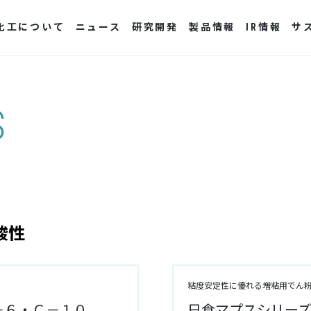
化工について
ニュース
研究開発
製品情報
IR情報
サ
S
酸性
粘度安定性に優れる増粘用でん
－６・Ｃ－１０
日食マプスシリー