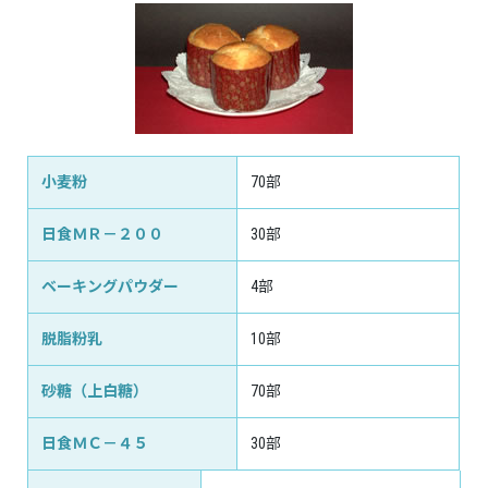
小麦粉
70部
日食ＭＲ－２００
30部
ベーキングパウダー
4部
脱脂粉乳
10部
砂糖（上白糖）
70部
日食ＭＣ－４５
30部