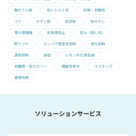
酸化でん粉
耐レトルト性
耐熱・耐酸性
コク
ボディ感
低甘味
味のキレ
果汁感増強
乳味感向上
苦み（隠し味）
照りツヤ
タンパク質変性抑制
老化抑制
退色抑制
減塩
レモン劣化臭低減
低糖質・低カロリー
機能性表示
マスキング
食感改良
ソリューションサービス