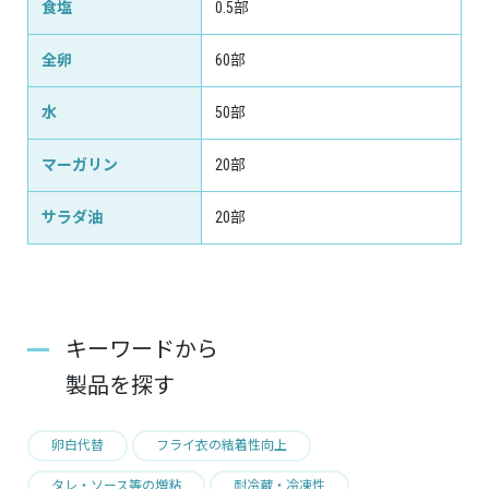
食塩
0.5部
全卵
60部
水
50部
マーガリン
20部
サラダ油
20部
キーワードから
製品を探す
卵白代替
フライ衣の結着性向上
タレ・ソース等の増粘
耐冷蔵・冷凍性