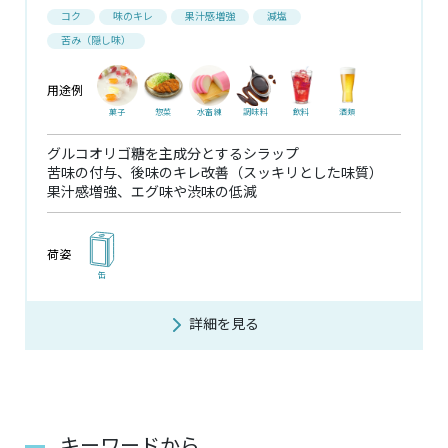
コク
味のキレ
果汁感増強
減塩
苦み（隠し味）
用途例
菓子
惣菜
水畜練
調味料
飲料
酒類
グルコオリゴ糖を主成分とするシラップ
苦味の付与、後味のキレ改善（スッキリとした味質）
果汁感増強、エグ味や渋味の低減
荷姿
缶
詳細を見る
キーワードから