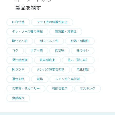
製品を探す
卵白代替
フライ衣の結着性向上
タレ・ソース等の増粘
耐冷蔵・冷凍性
酸化でん粉
耐レトルト性
耐熱・耐酸性
コク
ボディ感
低甘味
味のキレ
果汁感増強
乳味感向上
苦み（隠し味）
照りツヤ
タンパク質変性抑制
老化抑制
退色抑制
減塩
レモン劣化臭低減
低糖質・低カロリー
機能性表示
マスキング
食感改良