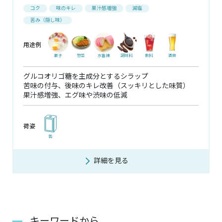
コク
味のキレ
果汁感増強
減塩
苦み（隠し味）
用途例
菓子
惣菜
水畜練
調味料
飲料
酒類
グルコオリゴ糖を主成分とするシラップ
苦味の付与、後味のキレ改善（スッキリとした味質）
果汁感増強、エグ味や渋味の低減
荷姿
缶
詳細を見る
キーワードから