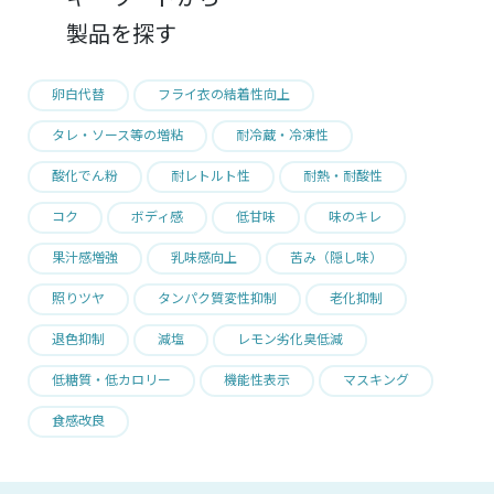
製品を探す
卵白代替
フライ衣の結着性向上
タレ・ソース等の増粘
耐冷蔵・冷凍性
酸化でん粉
耐レトルト性
耐熱・耐酸性
コク
ボディ感
低甘味
味のキレ
果汁感増強
乳味感向上
苦み（隠し味）
照りツヤ
タンパク質変性抑制
老化抑制
退色抑制
減塩
レモン劣化臭低減
低糖質・低カロリー
機能性表示
マスキング
食感改良