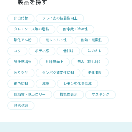
製品を探す
卵白代替
フライ衣の結着性向上
タレ・ソース等の増粘
耐冷蔵・冷凍性
酸化でん粉
耐レトルト性
耐熱・耐酸性
コク
ボディ感
低甘味
味のキレ
果汁感増強
乳味感向上
苦み（隠し味）
照りツヤ
タンパク質変性抑制
老化抑制
退色抑制
減塩
レモン劣化臭低減
低糖質・低カロリー
機能性表示
マスキング
食感改良