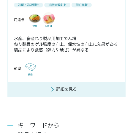
冷蔵・冷凍耐性
加熱歩留向上
卵白代替
用途例
惣菜
水畜練
水産、畜産ねり製品用加工でん粉
ねり製品のゲル強度の向上、保水性の向上に効果がある
製品により食感（弾力や硬さ）が異なる
荷姿
紙袋
詳細を見る
キーワードから