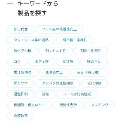
キーワードから
製品を探す
卵白代替
フライ衣の結着性向上
タレ・ソース等の増粘
耐冷蔵・冷凍性
酸化でん粉
耐レトルト性
耐熱・耐酸性
コク
ボディ感
低甘味
味のキレ
果汁感増強
乳味感向上
苦み（隠し味）
照りツヤ
タンパク質変性抑制
老化抑制
退色抑制
減塩
レモン劣化臭低減
低糖質・低カロリー
機能性表示
マスキング
食感改良