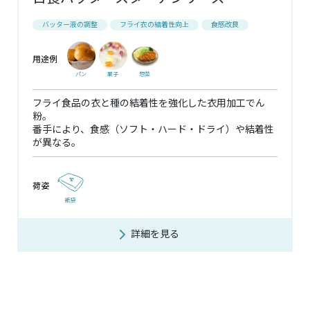
バッター液の調整
フライ衣の結着性向上
食感改良
用途例
パン
菓子
惣菜
フライ食品の衣と種の結着性を強化した衣用加工でん
粉。
番手により、食感（ソフト・ハード・ドライ）や結着性
が異なる。
荷姿
紙袋
詳細を見る